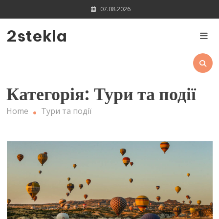
Skip
07.08.2026
to
content
2stekla
Категорія:
Тури та події
Home
Тури та події