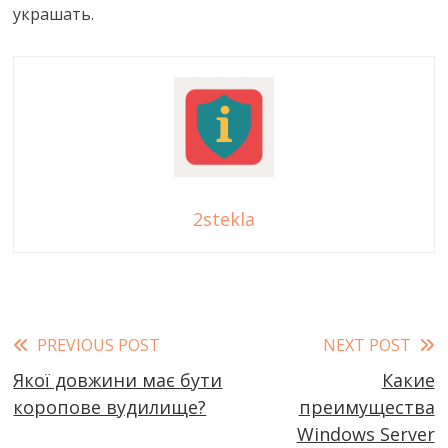
украшать.
2stekla
Read
PREVIOUS POST
NEXT POST
Якої довжини має бути
Какие
more
коропове вудилище?
преимущества
articles
Windows Server