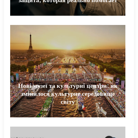
Нові музеї та культурні центри: як
змінилося культурне середовище
світу