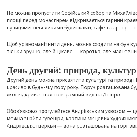
Не можна пропустити Софійський собор та Михайлівс
площі перед монастирем відкривається гарний краєв
вулицями, невеликими будинками, кафе та артпрост
Щоб урізноманітнити день, можна сходити на фунікул
тільки зручно, але й цікаво — коротка, але мальовни
День другий: природа, культура
Другий день можна присвятити культурі та природі. 
красиво в будь-яку пору року. Поруч розташована буд
якої відкривається панорамний вид на Дніпро.
Обов’язково прогуляйтеся Андріївським узвозом — це
можна знайти сувеніри, картини місцевих художників,
Андріївської церкви — вона розташована на горі, зві