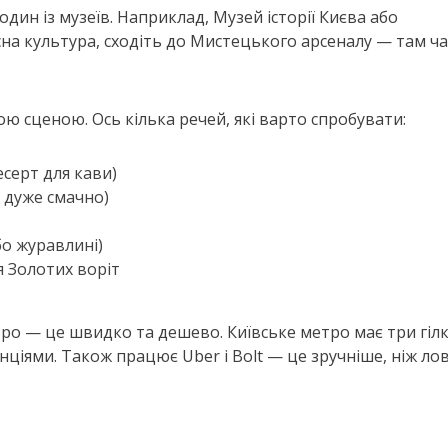
дин із музеїв. Наприклад, Музей історії Києва або
на культура, сходіть до Мистецького арсеналу — там ч
ю сценою. Ось кілька речей, які варто спробувати:
есерт для кави)
 дуже смачно)
бо журавлині)
я Золотих воріт
о — це швидко та дешево. Київське метро має три гілки
анціями. Також працює Uber і Bolt — це зручніше, ніж ло