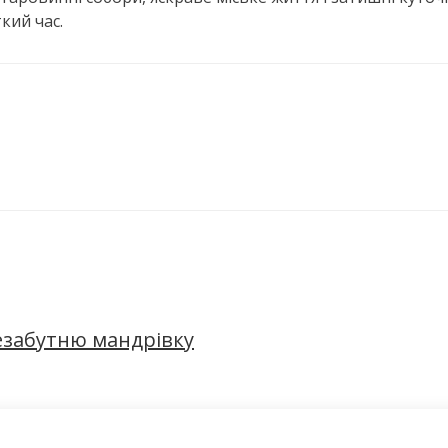
кий час.
езабутню мандрівку