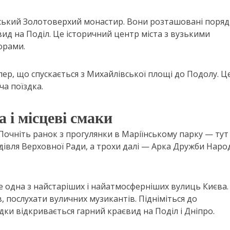
ький Золотоверхий монастир. Вони розташовані поряд,
ид на Поділ. Це історичний центр міста з вузькими
орами.
ер, що спускається з Михайлівської площі до Подолу. Ц
ча поїздка.
 і місцеві смаки
Почніть ранок з прогулянки в Маріїнському парку — тут
івля Верховної Ради, а трохи далі — Арка Дружби Народ
 одна з найстаріших і найатмосферніших вулиць Києва.
 послухати вуличних музикантів. Підніміться до
дки відкривається гарний краєвид на Поділ і Дніпро.