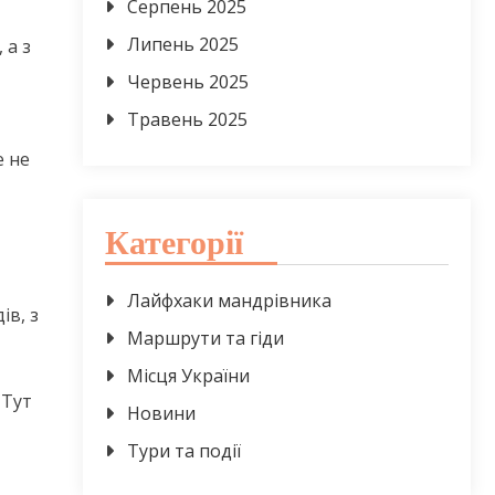
Серпень 2025
Липень 2025
 а з
Червень 2025
Травень 2025
е не
Категорії
Лайфхаки мандрівника
ів, з
Маршрути та гіди
Місця України
 Тут
Новини
Тури та події