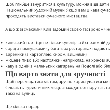
Щоб глибше зануритися в культуру, можна відвідати о
Національний художній музей. Якщо вам цікава сучас
проходять виставки сучасного мистецтва.
А що ж зі смаками? Київ відомий своєю гастрономічно
київський торт (це не тільки сувенір, а й справжній д
борщ з пампушками (у багатьох ресторанах подають
вареники (з картоплею, сиром, вишнями)
місцеве пиво або настоянки (наприклад, на хрінові а
каву в одній з маленьких кав’ярень на Подолі або біл
Що варто знати для зручності
Щоб переміщатися містом, зручно користуватися метр
більшість туристичних місць знаходяться поруч зі ст
таксі на вулиці.
Ще кілька порад: