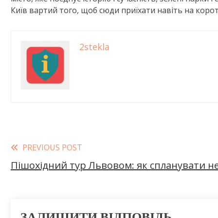
Київ вартий того, щоб сюди приїхати навіть на корот
2stekla
Read
PREVIOUS POST
Пішохідний тур Львовом: як спланувати н
more
articles
ЗАЛИШИТИ ВІДПОВІДЬ