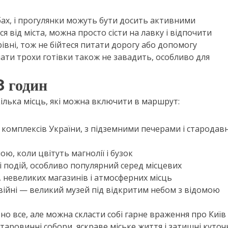
бах, і прогулянки можуть бути досить активними
ся від міста, можна просто сісти на лавку і відпочити
івні, тож не бійтеся питати дорогу або допомогу
мати трохи готівки також не завадить, особливо для
8 годин
кілька місць, які можна включити в маршрут:
комплексів України, з підземними печерами і стародав
ю, коли цвітуть магнолії і бузок
і подій, особливо популярний серед місцевих
 невеликих магазинів і атмосферних місць
й війні — великий музей під відкритим небом з відомою
но все, але можна скласти собі гарне враження про Київ
і старовинні собори, яскраве міське життя і затишні куточ