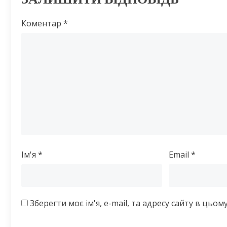
Коментар
*
Ім'я
*
Email
*
Зберегти моє ім'я, e-mail, та адресу сайту в цьо