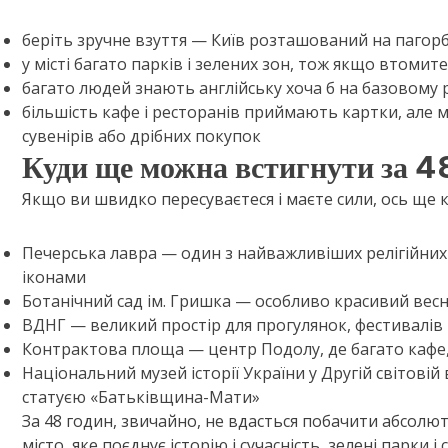
беріть зручне взуття — Київ розташований на пагор
у місті багато парків і зелених зон, тож якщо втомите
багато людей знають англійську хоча б на базовому р
більшість кафе і ресторанів приймають картки, але 
сувенірів або дрібних покупок
Куди ще можна встигнути за 4
Якщо ви швидко пересуваєтеся і маєте сили, ось ще 
Печерська лавра — один з найважливіших релігійних 
іконами
Ботанічний сад ім. Гришка — особливо красивий весно
ВДНГ — великий простір для прогулянок, фестивалів 
Контрактова площа — центр Подолу, де багато кафе,
Національний музей історії України у Другій світові
статуєю «Батьківщина-Мати»
За 48 годин, звичайно, не вдасться побачити абсолют
місто, яке поєднує історію і сучасність, зелені парки 