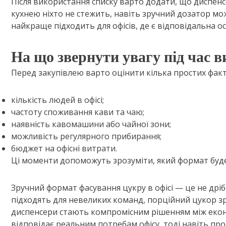
Після використання списку варто додати, що диспен
кухнею ніхто не стежить, навіть зручний дозатор мо
найкраще підходить для офісів, де є відповідальна осо
На що звернути увагу під час в
Перед закупівлею варто оцінити кілька простих факт
кількість людей в офісі;
частоту споживання кави та чаю;
наявність кавомашини або чайної зони;
можливість регулярного прибирання;
бюджет на офісні витрати.
Ці моменти допоможуть зрозуміти, який формат буде
Зручний формат фасування цукру в офісі — це не дрі
підходять для невеликих команд, порційний цукор зр
диспенсери стають компромісним рішенням між екон
відповідає реальним потребам офісу, тоді навіть пр