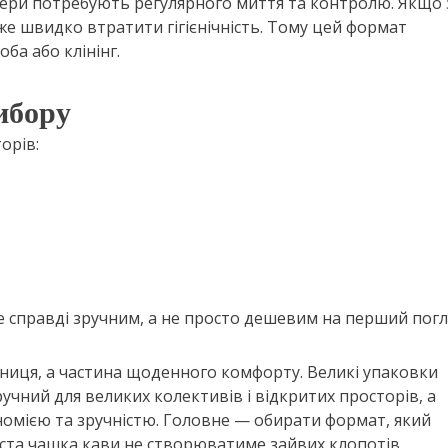
сери потребують регулярного миття та контролю. Якщо 
же швидко втратити гігієнічність. Тому цей формат
ба або клінінг.
ибору
орів:
 справді зручним, а не просто дешевим на перший погл
бниця, а частина щоденного комфорту. Великі упаковки
учний для великих колективів і відкритих просторів, а
омією та зручністю. Головне — обирати формат, який
оста чашка кави не створюватиме зайвих клопотів.