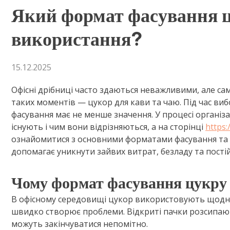
Який формат фасування ц
використання?
15.12.2025
Офісні дрібниці часто здаються неважливими, але са
таких моментів — цукор для кави та чаю. Під час виб
фасування має не менше значення. У процесі організац
існують і чим вони відрізняються, а на сторінці
https:
ознайомитися з основними форматами фасування та 
допомагає уникнути зайвих витрат, безладу та пості
Чому формат фасування цукру 
В офісному середовищі цукор використовують щодня
швидко створює проблеми. Відкриті пачки розсипають
можуть закінчуватися непомітно.