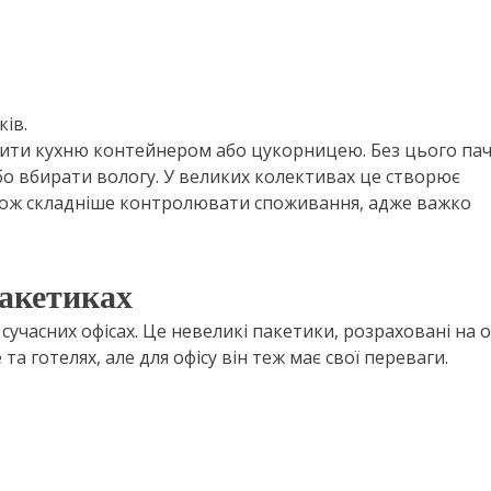
ків.
ити кухню контейнером або цукорницею. Без цього па
бо вбирати вологу. У великих колективах це створює
Також складніше контролювати споживання, адже важко
пакетиках
учасних офісах. Це невеликі пакетики, розраховані на 
а готелях, але для офісу він теж має свої переваги.