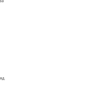
за
яд.