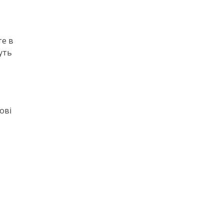
те в
уть
ові