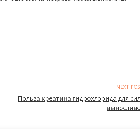
NEXT PO
Польза креатина гидрохлорида для си
вынослив