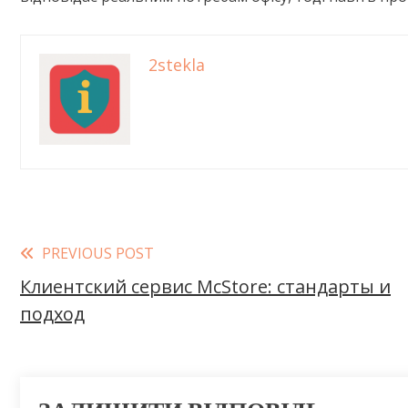
2stekla
Read
PREVIOUS POST
Клиентский сервис McStore: стандарты и
more
подход
articles