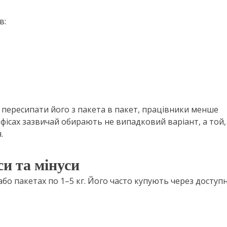
в:
 пересипати його з пакета в пакет, працівники менше
офісах зазвичай обирають не випадковий варіант, а той
.
си та мінуси
о пакетах по 1–5 кг. Його часто купують через доступ