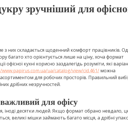
укру зручніший для офісно
ме з них складається щоденний комфорт працівників. Од
ору багато хто орієнтується лише на ціну, хоча формат
ії офісної кухні корисно заздалегідь розуміти, які варіа
//www.papirus.com.ua/ua/catalog/view/cid.461/
можна
асортиментом для робочих просторів. Правильний вибі
йних дрібних незручностей.
важливий для офісу
, іноді десятки людей. Якщо формат обрано невдало, ц
ся, великі мішки займають багато місця, а дрібні упак